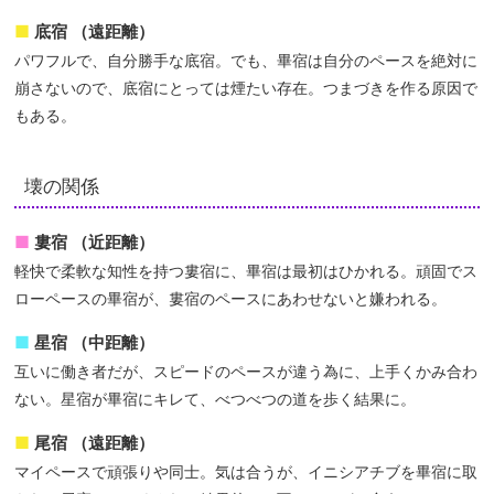
底宿 （遠距離）
パワフルで、自分勝手な底宿。でも、畢宿は自分のペースを絶対に
崩さないので、底宿にとっては煙たい存在。つまづきを作る原因で
もある。
壊の関係
婁宿 （近距離）
軽快で柔軟な知性を持つ婁宿に、畢宿は最初はひかれる。頑固でス
ローペースの畢宿が、婁宿のペースにあわせないと嫌われる。
星宿 （中距離）
互いに働き者だが、スピードのペースが違う為に、上手くかみ合わ
ない。星宿が畢宿にキレて、べつべつの道を歩く結果に。
尾宿 （遠距離）
マイペースで頑張りや同士。気は合うが、イニシアチブを畢宿に取