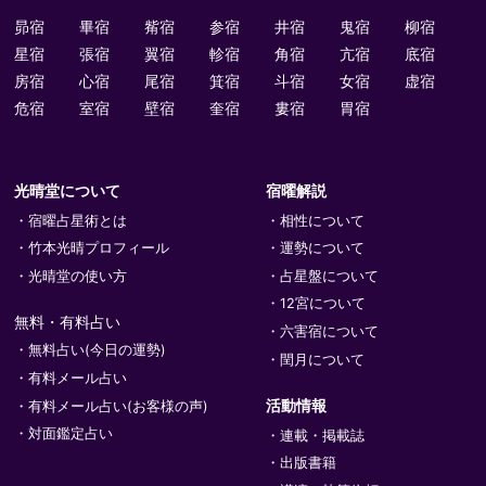
昴宿
畢宿
觜宿
参宿
井宿
鬼宿
柳宿
星宿
張宿
翼宿
軫宿
角宿
亢宿
底宿
房宿
心宿
尾宿
箕宿
斗宿
女宿
虚宿
危宿
室宿
壁宿
奎宿
婁宿
胃宿
光晴堂について
宿曜解説
宿曜占星術とは
相性について
竹本光晴プロフィール
運勢について
光晴堂の使い方
占星盤について
12宮について
無料・有料占い
六害宿について
無料占い(今日の運勢)
閏月について
有料メール占い
活動情報
有料メール占い(お客様の声)
対面鑑定占い
連載・掲載誌
出版書籍