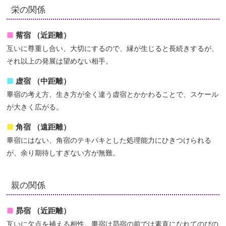
栄の関係
觜宿 （近距離）
互いに尊重し合い、大切にするので、縁が生じると長続きするが、
それ以上の発展は望めない相手。
虚宿 （中距離）
畢宿の考え方、生き方が全く違う虚宿とかかわることで、スケール
が大きく広がる。
角宿 （遠距離）
畢宿にはない、角宿のテキパキとした処理能力にひきつけられる
が、余り期待しすぎない方が無難。
親の関係
昴宿 （近距離）
互いに欠点を補える相性。畢宿は昴宿の前では素直になれてのびの