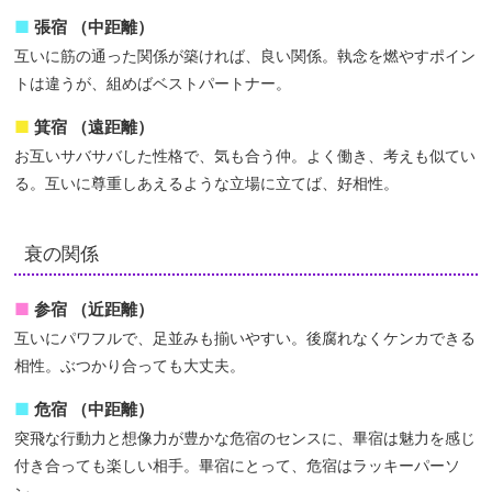
張宿 （中距離）
互いに筋の通った関係が築ければ、良い関係。執念を燃やすポイン
トは違うが、組めばベストパートナー。
箕宿 （遠距離）
お互いサバサバした性格で、気も合う仲。よく働き、考えも似てい
る。互いに尊重しあえるような立場に立てば、好相性。
衰の関係
参宿 （近距離）
互いにパワフルで、足並みも揃いやすい。後腐れなくケンカできる
相性。ぶつかり合っても大丈夫。
危宿 （中距離）
突飛な行動力と想像力が豊かな危宿のセンスに、畢宿は魅力を感じ
付き合っても楽しい相手。畢宿にとって、危宿はラッキーパーソ