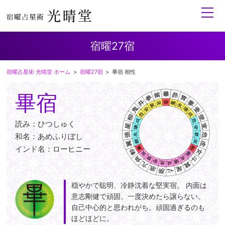
toggle
naviga
宿曜27宿
宿曜占星術 光晴堂 ホーム
宿曜27宿
畢宿 相性
畢宿
読み：ひつしゅく
和名：あめふりぼし
インド名：ローヒニー
穏やかで聡明、冷静沈着な堅実宿。 内面は
意志剛健で頑固、一度決めたら譲らない。
自己中心的と思われがち。頑固過ぎるのも
ほどほどに。