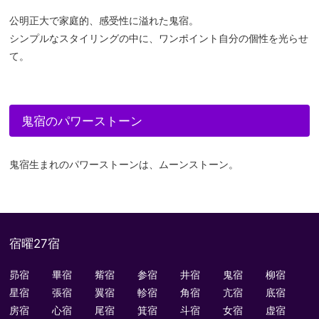
公明正大で家庭的、感受性に溢れた鬼宿。
シンプルなスタイリングの中に、ワンポイント自分の個性を光らせ
て。
鬼宿のパワーストーン
鬼宿生まれのパワーストーンは、ムーンストーン。
宿曜27宿
昴宿
畢宿
觜宿
参宿
井宿
鬼宿
柳宿
星宿
張宿
翼宿
軫宿
角宿
亢宿
底宿
房宿
心宿
尾宿
箕宿
斗宿
女宿
虚宿