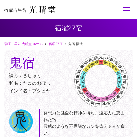
toggle
naviga
宿曜27宿
宿曜占星術 光晴堂 ホーム
宿曜27宿
鬼宿 福袋
鬼宿
読み：きしゅく
和名：たまのおぼし
インド名：プシュヤ
発想力と健全な精神を持ち、適応力に恵ま
れた宿。
霊感のような不思議なカンを備える人が多
い。