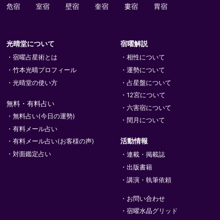
危宿
室宿
壁宿
奎宿
婁宿
胃宿
光晴堂について
宿曜解説
宿曜占星術とは
相性について
竹本光晴プロフィール
運勢について
光晴堂の使い方
占星盤について
12宮について
無料・有料占い
六害宿について
無料占い(今日の運勢)
閏月について
有料メール占い
活動情報
有料メール占い(お客様の声)
対面鑑定占い
連載・掲載誌
出版書籍
講演・執筆依頼
お問い合わせ
宿曜水晶グリッド