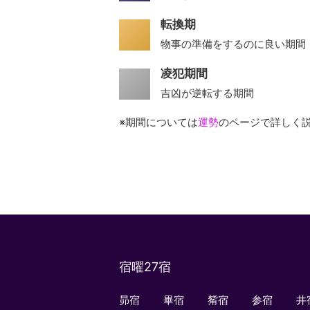
転換期
物事の準備をするのに良い期間
凌犯期間
吉凶が逆転する期間
※期間については
運勢
のページで詳しく
宿曜27宿
昴宿
畢宿
觜宿
参宿
井