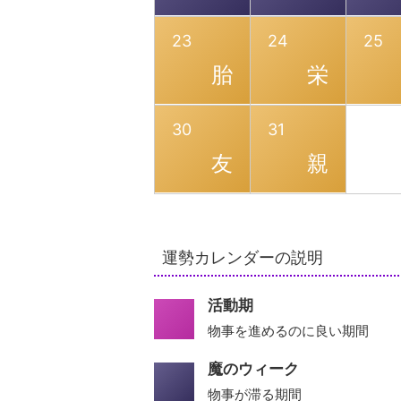
23
24
25
胎
栄
30
31
友
親
運勢カレンダーの説明
活動期
物事を進めるのに良い期間
魔のウィーク
物事が滞る期間