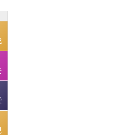
成
安
栄
親