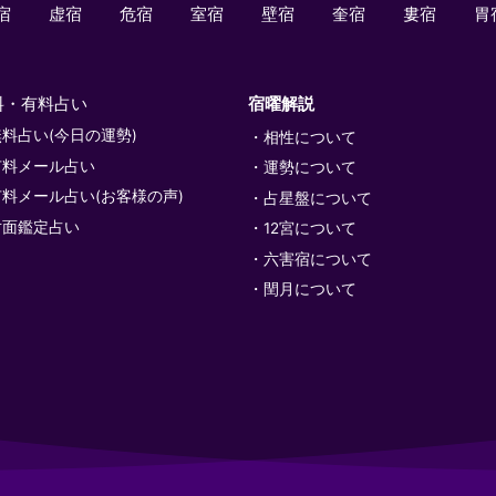
宿
虚宿
危宿
室宿
壁宿
奎宿
婁宿
胃
料・有料占い
宿曜解説
無料占い(今日の運勢)
相性について
有料メール占い
運勢について
有料メール占い(お客様の声)
占星盤について
対面鑑定占い
12宮について
六害宿について
閏月について