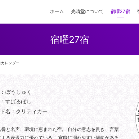
ホーム
光晴堂について
宿曜27宿
宿曜27宿
勢カレンダー
み：ぼうしゅく
名：すばるぼし
ンド名：クリティカー
名誉と名声、環境に恵まれた宿。 自分の意志を貫き、言葉
による表現力に優れている。 官能に溺れやすい傾向がある