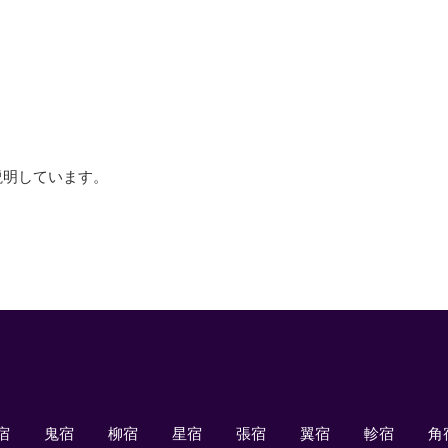
説明しています。
宿
鬼宿
柳宿
星宿
張宿
翼宿
軫宿
角