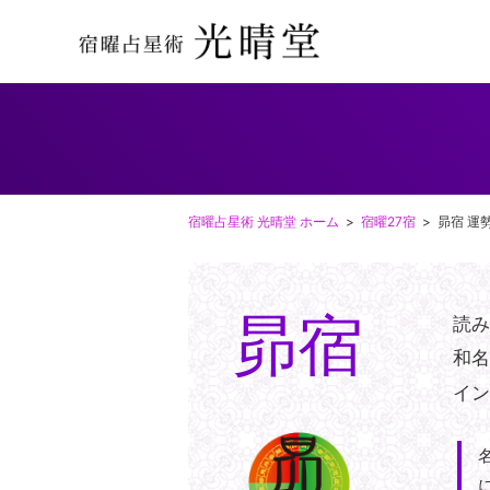
宿曜占星術 光晴堂 ホーム
宿曜27宿
昴宿 運
昴宿
読
和
イ