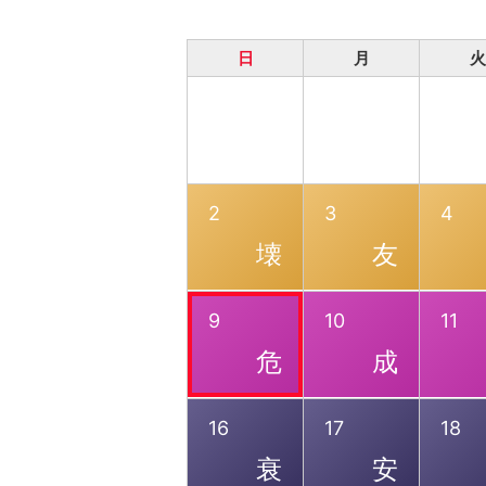
日
月
火
2
3
4
壊
友
9
10
11
危
成
16
17
18
衰
安