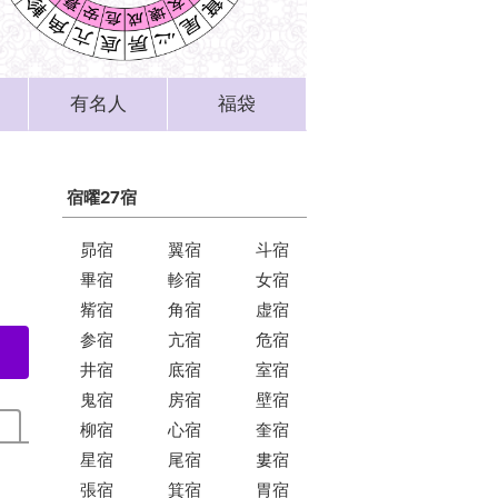
有名人
福袋
宿曜27宿
昴宿
翼宿
斗宿
畢宿
軫宿
女宿
觜宿
角宿
虚宿
参宿
亢宿
危宿
井宿
底宿
室宿
鬼宿
房宿
壁宿
柳宿
心宿
奎宿
星宿
尾宿
婁宿
張宿
箕宿
胃宿