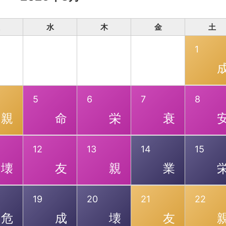
水
木
金
土
1
5
6
7
8
親
命
栄
衰
12
13
14
15
壊
友
親
業
19
20
21
22
危
成
壊
友