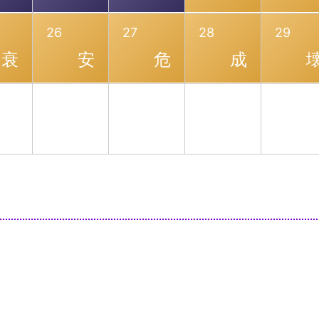
26
27
28
29
衰
安
危
成