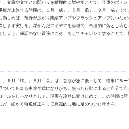
た、文章や文学との関わりを積極的に増やすことで、仕事のポテン
事運が上昇する時期は、１月「成」、５月「危」、９月「成」です
に勤しめば、視野が広がり業績アップやブラッシュアップにつなが
惜しまず実行を。浮かんだアイデアを論理的、合理的に落とし込む
でしょう。保証のない冒険にこそ、あえてチャレンジすることで、
」、６月「壊」、８月「衰」は、意欲が急に低下して、物事にルー
浮ついて何事も中途半端になりがち。焦った行動に出ると自分で自
ロールをしっかりとして、現実を冷静に受け止めて。この時期は新
など、細かく軌道修正をして意識的に地に足のついた考えを。