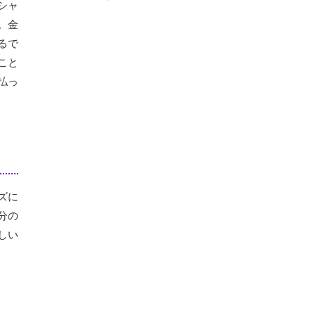
シャ
。金
るで
こと
払っ
ズに
分の
しい