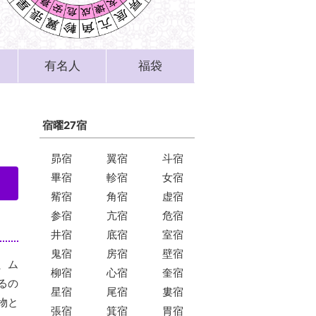
有名人
福袋
宿曜27宿
昴宿
翼宿
斗宿
畢宿
軫宿
女宿
觜宿
角宿
虚宿
参宿
亢宿
危宿
井宿
底宿
室宿
鬼宿
房宿
壁宿
、ム
柳宿
心宿
奎宿
るの
星宿
尾宿
婁宿
物と
張宿
箕宿
胃宿