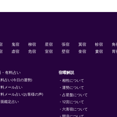
宿
鬼宿
柳宿
星宿
張宿
翼宿
軫宿
角
宿
虚宿
危宿
室宿
壁宿
奎宿
婁宿
胃
料・有料占い
宿曜解説
無料占い(今日の運勢)
相性について
有料メール占い
運勢について
有料メール占い(お客様の声)
占星盤について
対面鑑定占い
12宮について
六害宿について
閏月について