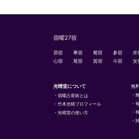
宿曜27宿
昴宿
畢宿
觜宿
参宿
井
心宿
尾宿
箕宿
斗宿
女
光晴堂について
無
宿曜占星術とは
竹本光晴プロフィール
光晴堂の使い方