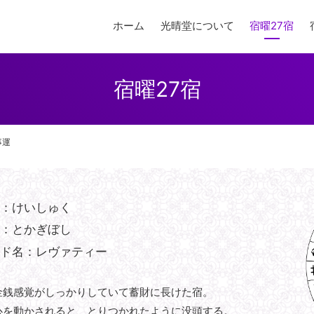
ホーム
光晴堂について
宿曜27宿
宿曜27宿
事運
み：けいしゅく
名：とかぎぼし
ンド名：レヴァティー
金銭感覚がしっかりしていて蓄財に長けた宿。
心を動かされると、とりつかれたように没頭する。