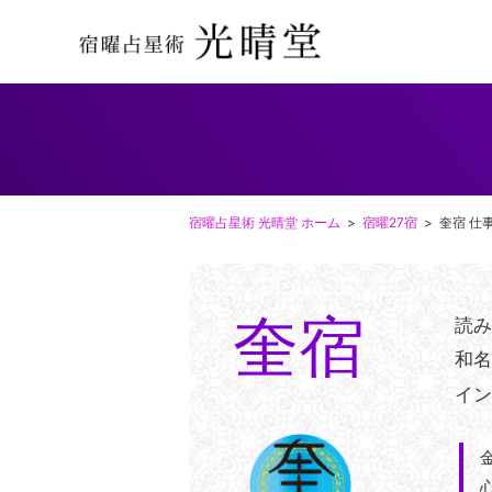
宿曜占星術 光晴堂 ホーム
宿曜27宿
奎宿 仕
奎宿
読
和
イ