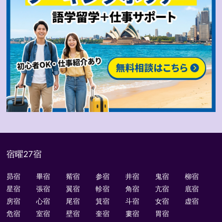
宿曜27宿
昴宿
畢宿
觜宿
参宿
井宿
鬼宿
柳宿
星宿
張宿
翼宿
軫宿
角宿
亢宿
底宿
房宿
心宿
尾宿
箕宿
斗宿
女宿
虚宿
危宿
室宿
壁宿
奎宿
婁宿
胃宿