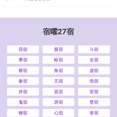
宿曜27宿
昴宿
翼宿
斗宿
畢宿
軫宿
女宿
觜宿
角宿
虚宿
参宿
亢宿
危宿
井宿
底宿
室宿
鬼宿
房宿
壁宿
柳宿
心宿
奎宿