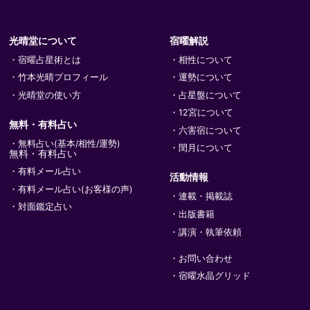
光晴堂について
宿曜解説
宿曜占星術とは
相性について
竹本光晴プロフィール
運勢について
光晴堂の使い方
占星盤について
12宮について
無料・有料占い
六害宿について
無料占い(基本/相性/運勢)
閏月について
無料・有料占い
有料メール占い
活動情報
有料メール占い(お客様の声)
連載・掲載誌
対面鑑定占い
出版書籍
講演・執筆依頼
お問い合わせ
宿曜水晶グリッド