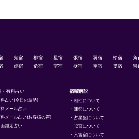
宿
鬼宿
柳宿
星宿
張宿
翼宿
軫宿
角
宿
虚宿
危宿
室宿
壁宿
奎宿
婁宿
胃
料・有料占い
宿曜解説
無料占い(今日の運勢)
相性について
有料メール占い
運勢について
有料メール占い(お客様の声)
占星盤について
対面鑑定占い
12宮について
六害宿について