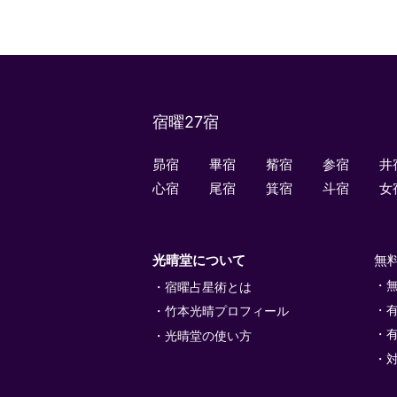
宿曜27宿
昴宿
畢宿
觜宿
参宿
井
心宿
尾宿
箕宿
斗宿
女
光晴堂について
無
宿曜占星術とは
竹本光晴プロフィール
光晴堂の使い方