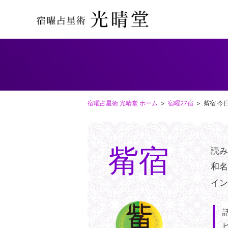
宿曜占星術 光晴堂 ホーム
宿曜27宿
觜宿 今
觜宿
読
和
イ