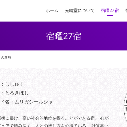
ホーム
光晴堂について
宿曜27宿
宿曜27宿
日の運勢
み：ししゅく
名：とろきぼし
ンド名：ムリガシールシャ
話術に長け、高い社会的地位を得ることができる宿。 心が
ピュアで慎み深く、人との接し方を心得ている。 計算高い