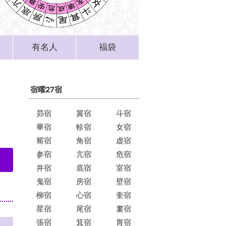
有名人
福袋
宿曜27宿
昴宿
翼宿
斗宿
畢宿
軫宿
女宿
觜宿
角宿
虚宿
参宿
亢宿
危宿
井宿
底宿
室宿
鬼宿
房宿
壁宿
柳宿
心宿
奎宿
星宿
尾宿
婁宿
張宿
箕宿
胃宿