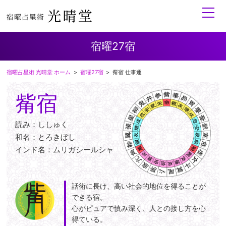
toggle
naviga
宿曜27宿
宿曜占星術 光晴堂 ホーム
宿曜27宿
觜宿 仕事運
觜宿
読み：ししゅく
和名：とろきぼし
インド名：ムリガシールシャ
話術に長け、高い社会的地位を得ることが
できる宿。
心がピュアで慎み深く、人との接し方を心
得ている。