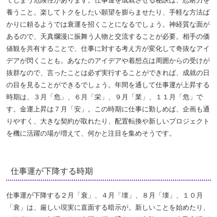
養うこと。楽してトクをしたい願望を膨らませたり、手軽な方法ば
かりに頼るようでは衰運を招くことになるでしょう。神経質な面が
あるので、天真爛漫に振舞う人物と交流することが必要。相手の価
値観を共有することで、仕事に対する考え方が変化して奇抜なアイ
デアが閃くことも。あなたのアイデアや着想点は周囲からの受けが
抜群なので、言ったことは必ず実行することができれば、成就の日
の目を見ることができるでしょう。年間を通して仕事運が上昇する
時期は、３月「危」、６月「栄」、９月「業」、１１月「危」で
す。金運上昇は７月「安」。この時期に仕事に勤しめば、企画も通
りやすく、大きな契約が取れたり、配置転換や新しいプロジェクト
を機に活躍の場が増えて、何かと注目を集めそうです。
仕事運が下降する時期
仕事運が下降する２月「衰」、４月「壊」、８月「壊」、１０月
「衰」は、厳しい現実に直面する暗示が。新しいことを始めたり、