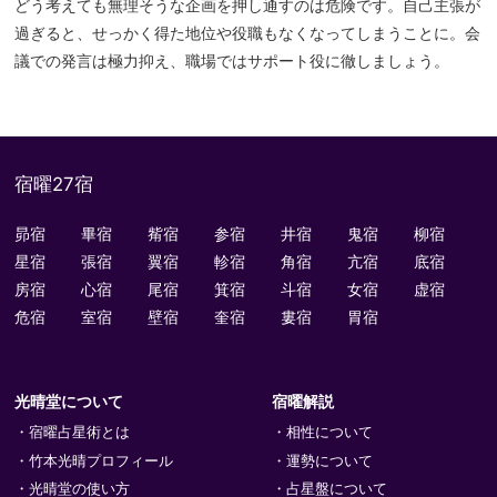
どう考えても無理そうな企画を押し通すのは危険です。自己主張が
過ぎると、せっかく得た地位や役職もなくなってしまうことに。会
議での発言は極力抑え、職場ではサポート役に徹しましょう。
宿曜27宿
昴宿
畢宿
觜宿
参宿
井宿
鬼宿
柳宿
星宿
張宿
翼宿
軫宿
角宿
亢宿
底宿
房宿
心宿
尾宿
箕宿
斗宿
女宿
虚宿
危宿
室宿
壁宿
奎宿
婁宿
胃宿
光晴堂について
宿曜解説
宿曜占星術とは
相性について
竹本光晴プロフィール
運勢について
光晴堂の使い方
占星盤について